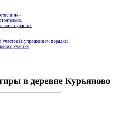
бственник»
стоятельно.
мельный участок
 участок (в упрощенном порядке)
льного участка
тиры в деревне Курьяново